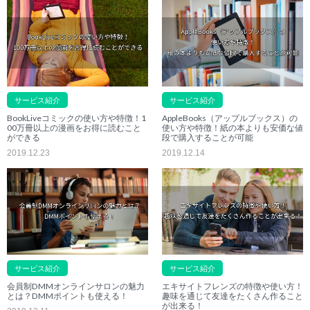
サービス紹介
サービス紹介
BookLiveコミックの使い方や特徴！1
AppleBooks（アップルブックス）の
00万冊以上の漫画をお得に読むこと
使い方や特徴！紙の本よりも安価な値
ができる
段で購入することが可能
2019.12.23
2019.12.14
サービス紹介
サービス紹介
会員制DMMオンラインサロンの魅力
エキサイトフレンズの特徴や使い方！
とは？DMMポイントも使える！
趣味を通じて友達をたくさん作ること
が出来る！