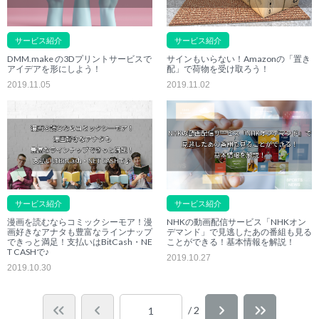
サービス紹介
サービス紹介
DMM.make の3Dプリントサービスで
サインもいらない！Amazonの「置き
アイデアを形にしよう！
配」で荷物を受け取ろう！
2019.11.05
2019.11.02
サービス紹介
サービス紹介
漫画を読むならコミックシーモア！漫
NHKの動画配信サービス「NHKオン
画好きなアナタも豊富なラインナップ
デマンド」で見逃したあの番組も見る
できっと満足！支払いはBitCash・NE
ことができる！基本情報を解説！
T CASHで♪
2019.10.27
2019.10.30
/ 2