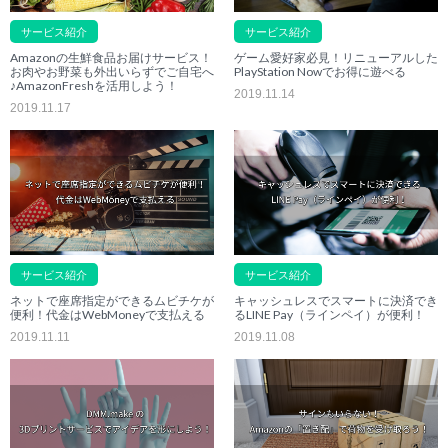
サービス紹介
サービス紹介
Amazonの生鮮食品お届けサービス！
ゲーム愛好家必見！リニューアルした
お肉やお野菜も外出いらずでご自宅へ
PlayStation Nowでお得に遊べる
♪AmazonFreshを活用しよう！
2019.11.14
2019.11.17
サービス紹介
サービス紹介
ネットで座席指定ができるムビチケが
キャッシュレスでスマートに決済でき
便利！代金はWebMoneyで支払える
るLINE Pay（ラインペイ）が便利！
2019.11.11
2019.11.08