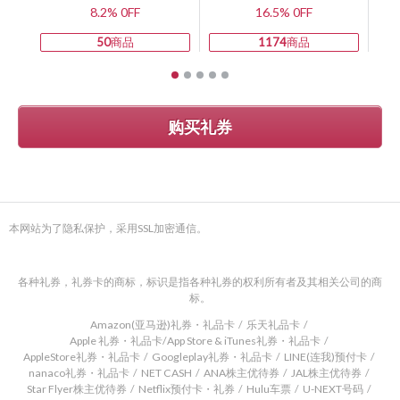
8.2% 0FF
16.5% 0FF
50
商品
1174
商品
购买礼券
本网站为了隐私保护，采用SSL加密通信。
各种礼券，礼券卡的商标，标识是指各种礼券的权利所有者及其相关公司的商
标。
Amazon(亚马逊)礼券・礼品卡
乐天礼品卡
Apple 礼券・礼品卡/App Store & iTunes礼券・礼品卡
AppleStore礼券・礼品卡
Googleplay礼券・礼品卡
LINE(连我)预付卡
nanaco礼券・礼品卡
NET CASH
ANA株主优待券
JAL株主优待券
Star Flyer株主优待券
Netflix预付卡・礼券
Hulu车票
U-NEXT号码