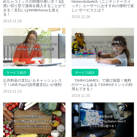
めちゃコミックの特徴や使い方！1話
NintendoSwitch（ニンテンドースイ
買い切り型で漫画を購入することがで
ッチ）ユーザーにおすすめの便利で楽
きる！支払いはWebMoneyも使え
しいサービスとは？
る！
2019.11.26
2019.11.29
サービス紹介
サービス紹介
公共料金の支払いもキャッシュレス
「DMM GAMES」で遊び放題！無料
で！LINE Payの請求書支払いが便利
のゲームもある？DMMポイントの利
用もできる！
2019.11.23
2019.11.20