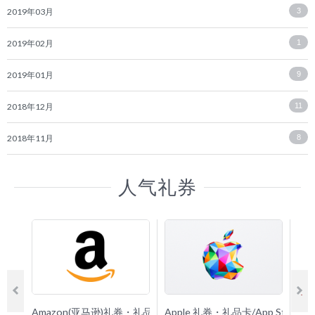
2019年03月
3
2019年02月
1
2019年01月
9
2018年12月
11
2018年11月
8
人气礼券
Amazon(亚马逊)礼券・礼品卡
Apple 礼券・礼品卡/App Store 
G