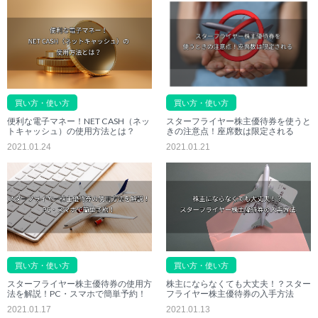
買い方・使い方
買い方・使い方
便利な電子マネー！NET CASH（ネッ
スターフライヤー株主優待券を使うと
トキャッシュ）の使用方法とは？
きの注意点！座席数は限定される
2021.01.24
2021.01.21
買い方・使い方
買い方・使い方
スターフライヤー株主優待券の使用方
株主にならなくても大丈夫！？スター
法を解説！PC・スマホで簡単予約！
フライヤー株主優待券の入手方法
2021.01.17
2021.01.13