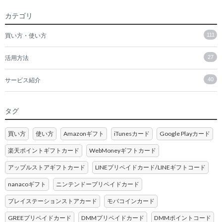
カテゴリ
買い方・使い方
111
活用方法
27
サービス紹介
40
タグ
買い方
使い方
Amazonギフト
iTunesカード
Google Playカード
楽天ポイントギフトカード
WebMoneyギフトカード
アップルストアギフトカード
LINEプリペイドカード/LINEギフトコード
nanacoギフト
ニンテンドープリペイドカード
プレイステーションストアカード
モバコインカード
GREEプリペイドカード
DMMプリペイドカード
DMMポイントコード