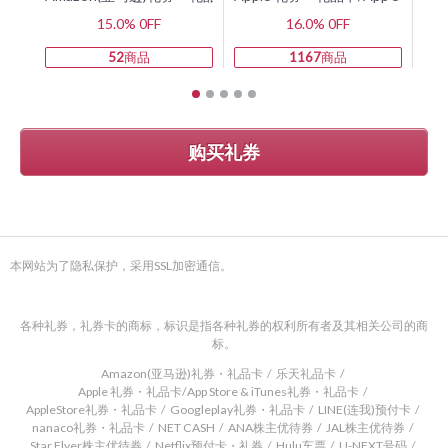
15.0% 0FF
16.0% 0FF
52
商品
1167
商品
购买礼券
本网站为了隐私保护，采用SSL加密通信。
各种礼券，礼券卡的商标，标识是指各种礼券的权利所有者及其相关公司的商
标。
Amazon(亚马逊)礼券・礼品卡
乐天礼品卡
Apple 礼券・礼品卡/App Store & iTunes礼券・礼品卡
AppleStore礼券・礼品卡
Googleplay礼券・礼品卡
LINE(连我)预付卡
nanaco礼券・礼品卡
NET CASH
ANA株主优待券
JAL株主优待券
Star Flyer株主优待券
Netflix预付卡・礼券
Hulu车票
U-NEXT号码