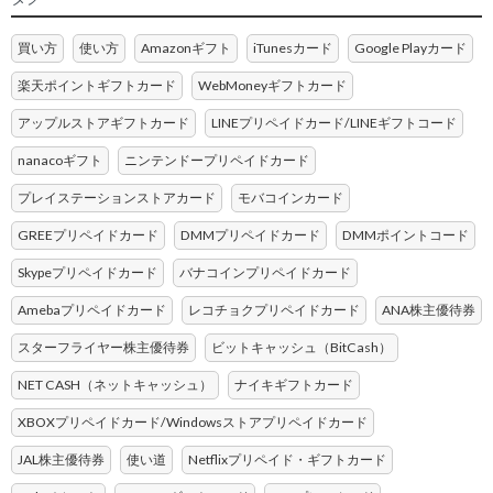
買い方
使い方
Amazonギフト
iTunesカード
Google Playカード
楽天ポイントギフトカード
WebMoneyギフトカード
アップルストアギフトカード
LINEプリペイドカード/LINEギフトコード
nanacoギフト
ニンテンドープリペイドカード
プレイステーションストアカード
モバコインカード
GREEプリペイドカード
DMMプリペイドカード
DMMポイントコード
Skypeプリペイドカード
バナコインプリペイドカード
Amebaプリペイドカード
レコチョクプリペイドカード
ANA株主優待券
スターフライヤー株主優待券
ビットキャッシュ（BitCash）
NET CASH（ネットキャッシュ）
ナイキギフトカード
XBOXプリペイドカード/Windowsストアプリペイドカード
JAL株主優待券
使い道
Netflixプリペイド・ギフトカード