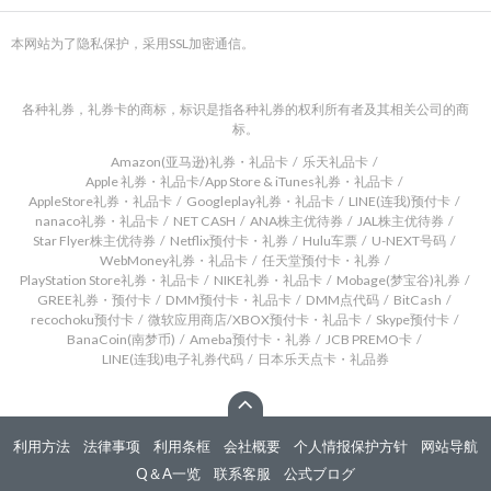
本网站为了隐私保护，采用SSL加密通信。
各种礼券，礼券卡的商标，标识是指各种礼券的权利所有者及其相关公司的商
标。
Amazon(亚马逊)礼券・礼品卡
乐天礼品卡
Apple 礼券・礼品卡/App Store & iTunes礼券・礼品卡
AppleStore礼券・礼品卡
Googleplay礼券・礼品卡
LINE(连我)预付卡
nanaco礼券・礼品卡
NET CASH
ANA株主优待券
JAL株主优待券
Star Flyer株主优待券
Netflix预付卡・礼券
Hulu车票
U-NEXT号码
WebMoney礼券・礼品卡
任天堂预付卡・礼券
PlayStation Store礼券・礼品卡
NIKE礼券・礼品卡
Mobage(梦宝谷)礼券
GREE礼券・预付卡
DMM预付卡・礼品卡
DMM点代码
BitCash
recochoku预付卡
微软应用商店/XBOX预付卡・礼品卡
Skype预付卡
BanaCoin(南梦币)
Ameba预付卡・礼券
JCB PREMO卡
LINE(连我)电子礼券代码
日本乐天点卡・礼品券
利用方法
法律事项
利用条框
会社概要
个人情报保护方针
网站导航
Q＆A一览
联系客服
公式ブログ