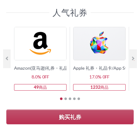
人气礼券
Amazon(亚马逊)礼券・礼品卡
Apple 礼券・礼品卡/App Store 
G
8.0% 0FF
17.0% 0FF
49
商品
1232
商品
购买礼券