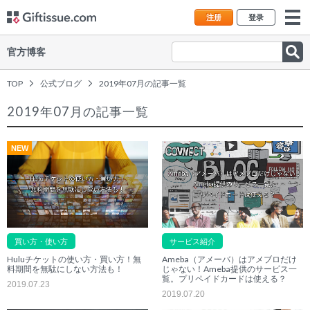
注册
登录
官方博客
TOP
公式ブログ
2019年07月の記事一覧
2019年07月の記事一覧
NEW
買い方・使い方
サービス紹介
Huluチケットの使い方・買い方！無
Ameba（アメーバ）はアメブロだけ
料期間を無駄にしない方法も！
じゃない！Ameba提供のサービス一
覧。プリペイドカードは使える？
2019.07.23
2019.07.20