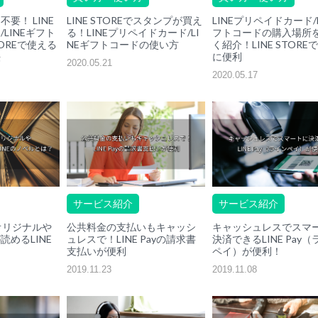
要！ LINE
LINE STOREでスタンプが買え
LINEプリペイドカード/L
LINEギフト
る！LINEプリペイドカード/LI
フトコードの購入場所
TOREで使える
NEギフトコードの使い方
く紹介！LINE STORE
法
に便利
2020.05.21
2020.05.17
サービス紹介
サービス紹介
オリジナルや
公共料金の支払いもキャッシ
キャッシュレスでスマ
めるLINE
ュレスで！LINE Payの請求書
決済できるLINE Pay
支払いが便利
ペイ）が便利！
2019.11.23
2019.11.08