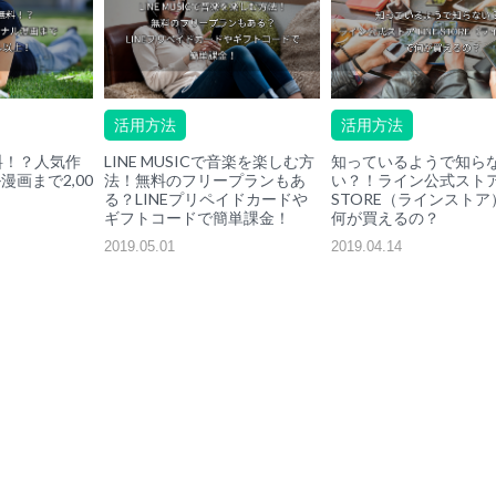
活用方法
活用方法
料！？人気作
LINE MUSICで音楽を楽しむ方
知っているようで知ら
画まで2,00
法！無料のフリープランもあ
い？！ライン公式ストア 
る？LINEプリペイドカードや
STORE（ラインストア
ギフトコードで簡単課金！
何が買えるの？
2019.05.01
2019.04.14