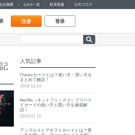
会社概要
Q＆A一览
联系客服
公式ブログ
券
注册
登录
人気記事
る記
iTunesカードとは？使い方・買い方を
まとめて解説！
2018.11.14
Netflix（ネットフリックス）プリペイ
ドカードの使い方と買い方を徹底解
説！
2019.07.11
アップルストアギフトカードとは？買
い方や使い方、iTunesカードとの違い