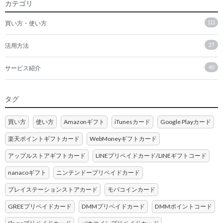
カテゴリ
買い方・使い方
111
活用方法
27
サービス紹介
40
タグ
買い方
使い方
Amazonギフト
iTunesカード
Google Playカード
楽天ポイントギフトカード
WebMoneyギフトカード
アップルストアギフトカード
LINEプリペイドカード/LINEギフトコード
nanacoギフト
ニンテンドープリペイドカード
プレイステーションストアカード
モバコインカード
GREEプリペイドカード
DMMプリペイドカード
DMMポイントコード