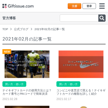
注册
登录
官方博客
TOP
公式ブログ
2021年02月の記事一覧
2021年02月の記事一覧
NEW
買い方・使い方
買い方・使い方
ナイキギフトカードの使用方法とは？
コンビニや直営店で買える！ナイキギ
カード番号とPINコードで簡単決済
フトカードの種類を詳しく紹介
2021.02.28
2021.02.17