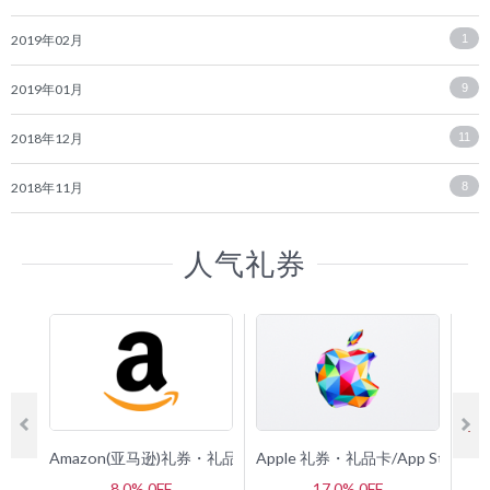
2019年02月
1
2019年01月
9
2018年12月
11
2018年11月
8
人气礼券
Amazon(亚马逊)礼券・礼品卡
Apple 礼券・礼品卡/App Store 
G
8.0% 0FF
17.0% 0FF