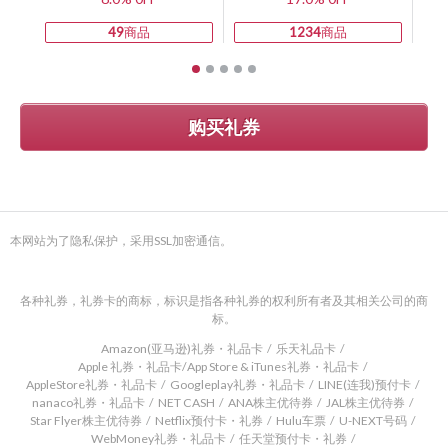
49
商品
1234
商品
购买礼券
本网站为了隐私保护，采用SSL加密通信。
各种礼券，礼券卡的商标，标识是指各种礼券的权利所有者及其相关公司的商
标。
Amazon(亚马逊)礼券・礼品卡
乐天礼品卡
Apple 礼券・礼品卡/App Store & iTunes礼券・礼品卡
AppleStore礼券・礼品卡
Googleplay礼券・礼品卡
LINE(连我)预付卡
nanaco礼券・礼品卡
NET CASH
ANA株主优待券
JAL株主优待券
Star Flyer株主优待券
Netflix预付卡・礼券
Hulu车票
U-NEXT号码
WebMoney礼券・礼品卡
任天堂预付卡・礼券