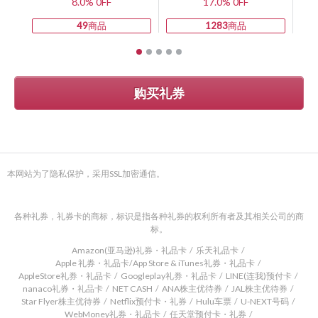
8.0% 0FF
17.0% 0FF
49
商品
1283
商品
购买礼券
本网站为了隐私保护，采用SSL加密通信。
各种礼券，礼券卡的商标，标识是指各种礼券的权利所有者及其相关公司的商
标。
Amazon(亚马逊)礼券・礼品卡
乐天礼品卡
Apple 礼券・礼品卡/App Store & iTunes礼券・礼品卡
AppleStore礼券・礼品卡
Googleplay礼券・礼品卡
LINE(连我)预付卡
nanaco礼券・礼品卡
NET CASH
ANA株主优待券
JAL株主优待券
Star Flyer株主优待券
Netflix预付卡・礼券
Hulu车票
U-NEXT号码
WebMoney礼券・礼品卡
任天堂预付卡・礼券