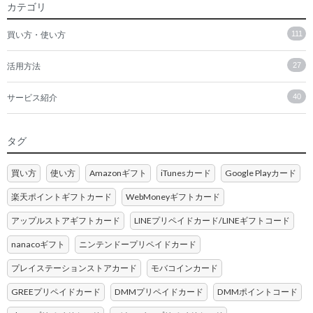
カテゴリ
買い方・使い方
111
活用方法
27
サービス紹介
40
タグ
買い方
使い方
Amazonギフト
iTunesカード
Google Playカード
楽天ポイントギフトカード
WebMoneyギフトカード
アップルストアギフトカード
LINEプリペイドカード/LINEギフトコード
nanacoギフト
ニンテンドープリペイドカード
プレイステーションストアカード
モバコインカード
GREEプリペイドカード
DMMプリペイドカード
DMMポイントコード