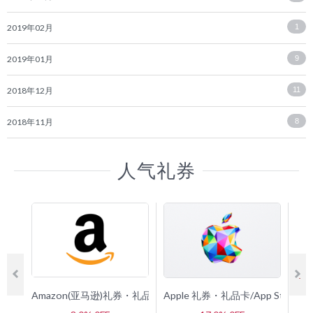
2019年02月
1
2019年01月
9
2018年12月
11
2018年11月
8
人气礼券
Amazon(亚马逊)礼券・礼品卡
Apple 礼券・礼品卡/App Store 
G