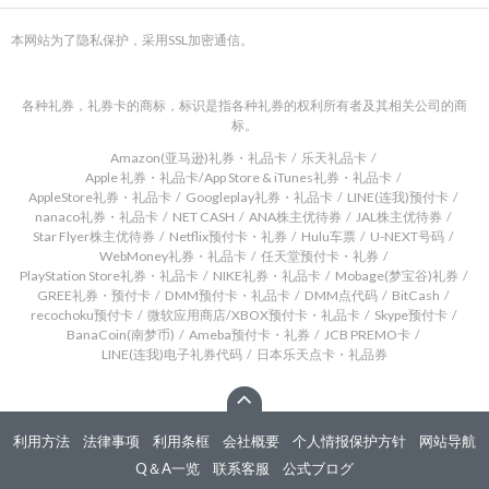
本网站为了隐私保护，采用SSL加密通信。
各种礼券，礼券卡的商标，标识是指各种礼券的权利所有者及其相关公司的商
标。
Amazon(亚马逊)礼券・礼品卡
乐天礼品卡
Apple 礼券・礼品卡/App Store & iTunes礼券・礼品卡
AppleStore礼券・礼品卡
Googleplay礼券・礼品卡
LINE(连我)预付卡
nanaco礼券・礼品卡
NET CASH
ANA株主优待券
JAL株主优待券
Star Flyer株主优待券
Netflix预付卡・礼券
Hulu车票
U-NEXT号码
WebMoney礼券・礼品卡
任天堂预付卡・礼券
PlayStation Store礼券・礼品卡
NIKE礼券・礼品卡
Mobage(梦宝谷)礼券
GREE礼券・预付卡
DMM预付卡・礼品卡
DMM点代码
BitCash
recochoku预付卡
微软应用商店/XBOX预付卡・礼品卡
Skype预付卡
BanaCoin(南梦币)
Ameba预付卡・礼券
JCB PREMO卡
LINE(连我)电子礼券代码
日本乐天点卡・礼品券
利用方法
法律事项
利用条框
会社概要
个人情报保护方针
网站导航
Q＆A一览
联系客服
公式ブログ