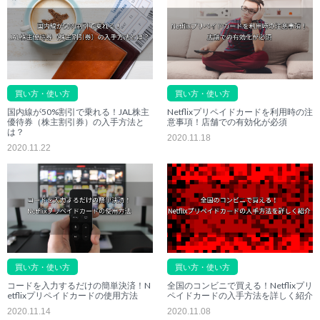
買い方・使い方
買い方・使い方
国内線が50%割引で乗れる！JAL株主
Netflixプリペイドカードを利用時の注
優待券（株主割引券）の入手方法と
意事項！店舗での有効化が必須
は？
2020.11.18
2020.11.22
買い方・使い方
買い方・使い方
コードを入力するだけの簡単決済！N
全国のコンビニで買える！Netflixプリ
etflixプリペイドカードの使用方法
ペイドカードの入手方法を詳しく紹介
2020.11.14
2020.11.08