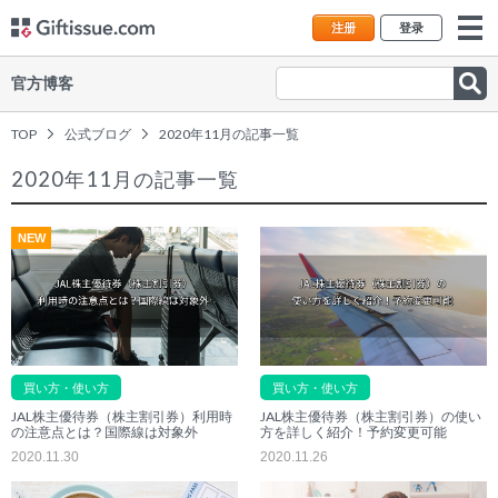
注册
登录
官方博客
TOP
公式ブログ
2020年11月の記事一覧
2020年11月の記事一覧
NEW
買い方・使い方
買い方・使い方
JAL株主優待券（株主割引券）利用時
JAL株主優待券（株主割引券）の使い
の注意点とは？国際線は対象外
方を詳しく紹介！予約変更可能
2020.11.30
2020.11.26