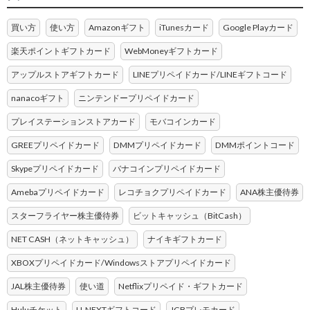
買い方
使い方
Amazonギフト
iTunesカード
Google Playカード
楽天ポイントギフトカード
WebMoneyギフトカード
アップルストアギフトカード
LINEプリペイドカード/LINEギフトコード
nanacoギフト
ニンテンドープリペイドカード
プレイステーションストアカード
モバコインカード
GREEプリペイドカード
DMMプリペイドカード
DMMポイントコード
Skypeプリペイドカード
バナコインプリペイドカード
Amebaプリペイドカード
レコチョクプリペイドカード
ANA株主優待券
スターフライヤー株主優待券
ビットキャッシュ（BitCash）
NET CASH（ネットキャッシュ）
ナイキギフトカード
XBOXプリペイドカード/Windowsストアプリペイドカード
JAL株主優待券
使い道
Netflixプリペイド・ギフトカード
Huluチケット
U-NEXTギフトコード
JCBプレモカード