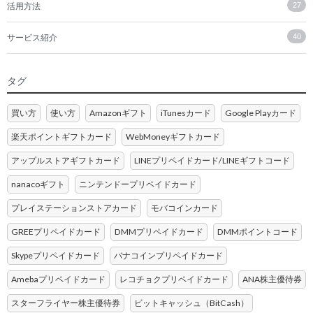
活用方法
27
サービス紹介
40
タグ
買い方
使い方
Amazonギフト
iTunesカード
Google Playカード
楽天ポイントギフトカード
WebMoneyギフトカード
アップルストアギフトカード
LINEプリペイドカード/LINEギフトコード
nanacoギフト
ニンテンドープリペイドカード
プレイステーションストアカード
モバコインカード
GREEプリペイドカード
DMMプリペイドカード
DMMポイントコード
Skypeプリペイドカード
バナコインプリペイドカード
Amebaプリペイドカード
レコチョクプリペイドカード
ANA株主優待券
スターフライヤー株主優待券
ビットキャッシュ（BitCash）