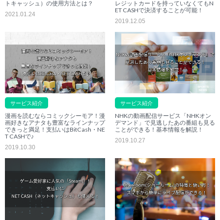
トキャッシュ）の使用方法とは？
レジットカードを持っていなくてもN
ET CASHで決済することが可能！
2021.01.24
2019.12.05
サービス紹介
サービス紹介
漫画を読むならコミックシーモア！漫
NHKの動画配信サービス「NHKオン
画好きなアナタも豊富なラインナップ
デマンド」で見逃したあの番組も見る
できっと満足！支払いはBitCash・NE
ことができる！基本情報を解説！
T CASHで♪
2019.10.27
2019.10.30