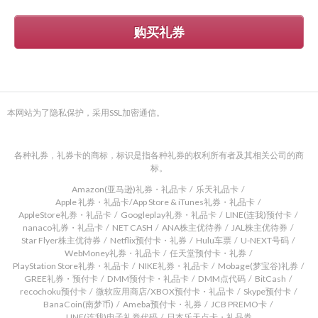
购买礼券
本网站为了隐私保护，采用SSL加密通信。
各种礼券，礼券卡的商标，标识是指各种礼券的权利所有者及其相关公司的商
标。
Amazon(亚马逊)礼券・礼品卡
乐天礼品卡
Apple 礼券・礼品卡/App Store & iTunes礼券・礼品卡
AppleStore礼券・礼品卡
Googleplay礼券・礼品卡
LINE(连我)预付卡
nanaco礼券・礼品卡
NET CASH
ANA株主优待券
JAL株主优待券
Star Flyer株主优待券
Netflix预付卡・礼券
Hulu车票
U-NEXT号码
WebMoney礼券・礼品卡
任天堂预付卡・礼券
PlayStation Store礼券・礼品卡
NIKE礼券・礼品卡
Mobage(梦宝谷)礼券
GREE礼券・预付卡
DMM预付卡・礼品卡
DMM点代码
BitCash
recochoku预付卡
微软应用商店/XBOX预付卡・礼品卡
Skype预付卡
BanaCoin(南梦币)
Ameba预付卡・礼券
JCB PREMO卡
LINE(连我)电子礼券代码
日本乐天点卡・礼品券