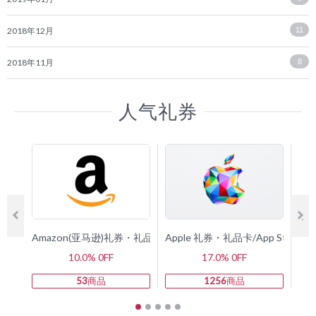
2018年12月
11
2018年11月
8
人气礼券
Amazon(亚马逊)礼券・礼品卡
Apple 礼券・礼品卡/App Store 
G
10.0% 0FF
17.0% 0FF
53
商品
1256
商品