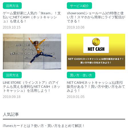
活用方法
サービス紹介
ゲーム愛好家に人気の「Steam」！支
showroom(ショールーム)の特徴と使
払いにNET CASH（ネットキャッシ
い方！スマホから簡単にライブ配信が
ュ）も使える！
できる！
2019.10.15
2019.10.06
活用方法
買い方・使い方
LINE STORE（ラインストア）のアイ
NET CASH(ネットキャッシュ)は割引
テムも買える便利なNET CASH（ネッ
販売がある？！買い方や使い方をみて
トキャッシュ）を活用しよう！
みよう！
2019.09.18
2019.01.05
人気記事
iTunesカードとは？使い方・買い方をまとめて解説！