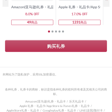
Amazon(亚马逊)礼券・礼品卡
Apple 礼券・礼品卡/App Store 
G
8.0% 0FF
17.0% 0FF
49
商品
1231
商品
购买礼券
本网站为了隐私保护，采用SSL加密通信。
各种礼券，礼券卡的商标，标识是指各种礼券的权利所有者及其相关公司的商
标。
Amazon(亚马逊)礼券・礼品卡
乐天礼品卡
Apple 礼券・礼品卡/App Store & iTunes礼券・礼品卡
AppleStore礼券・礼品卡
Googleplay礼券・礼品卡
LINE(连我)预付卡