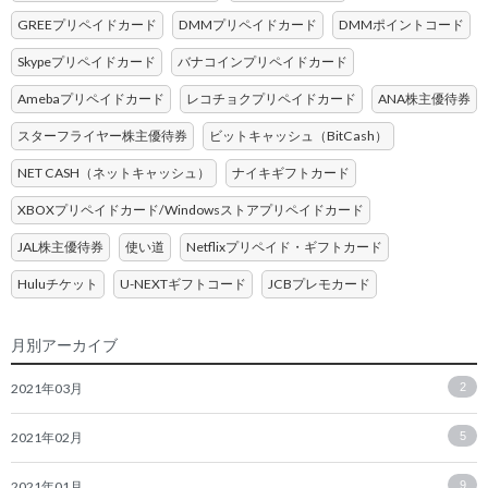
GREEプリペイドカード
DMMプリペイドカード
DMMポイントコード
Skypeプリペイドカード
バナコインプリペイドカード
Amebaプリペイドカード
レコチョクプリペイドカード
ANA株主優待券
スターフライヤー株主優待券
ビットキャッシュ（BitCash）
NET CASH（ネットキャッシュ）
ナイキギフトカード
XBOXプリペイドカード/Windowsストアプリペイドカード
JAL株主優待券
使い道
Netflixプリペイド・ギフトカード
Huluチケット
U-NEXTギフトコード
JCBプレモカード
月別アーカイブ
2021年03月
2
2021年02月
5
2021年01月
9