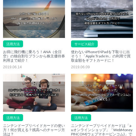
活用方法
サービス紹介
お得に飛行機に乗ろう！ANA（全日
使わないiPhoneやiPadを下取りに出
空）の独自割引プランから株主優待券
そう！「Apple Trade In」の利用で買
利用まで紹介！
取金額をギフトカードに！
2019.06.14
2019.06.09
活用方法
活用方法
ニンテンドープリペイドカードの使い
ニンテンドープリペイドカードは「a
方！何が買える？残高へのチャージ方
uオンラインショップ」「WebMoney
法は？
PINCOM(ウェブマネーピンコム)」で