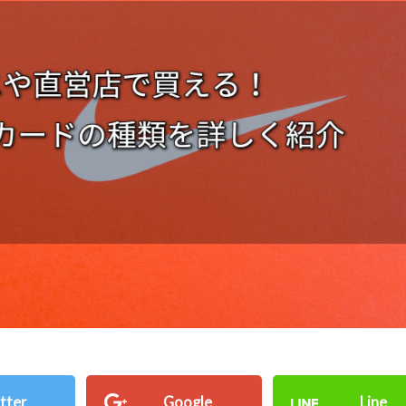
tter
Google
Line