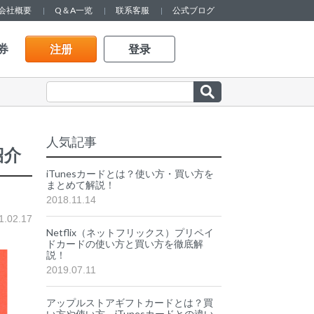
会社概要
Q＆A一览
联系客服
公式ブログ
券
注册
登录
人気記事
紹介
iTunesカードとは？使い方・買い方を
まとめて解説！
2018.11.14
1.02.17
Netflix（ネットフリックス）プリペイ
ドカードの使い方と買い方を徹底解
説！
2019.07.11
アップルストアギフトカードとは？買
い方や使い方、iTunesカードとの違い