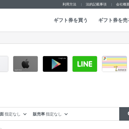
利用方法
法的記載事項
会社概
ギフト券を買う
ギフト券を売
額面
指定なし
販売率
指定なし