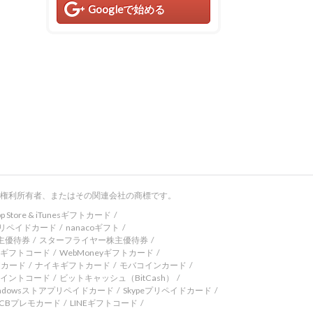
Googleで始める
権利所有者、またはその関連会社の商標です。
 Store & iTunesギフトカード
Eプリペイドカード
nanacoギフト
株主優待券
スターフライヤー株主優待券
XTギフトコード
WebMoneyギフトカード
アカード
ナイキギフトカード
モバコインカード
ポイントコード
ビットキャッシュ（BitCash）
ndowsストアプリペイドカード
Skypeプリペイドカード
JCBプレモカード
LINEギフトコード