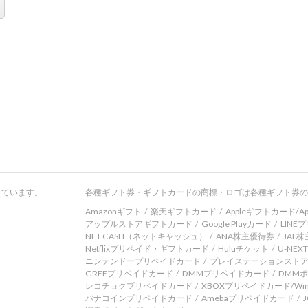
しています。
各種ギフト券・ギフトカードの商標・ロゴは各種ギフト券の
Amazonギフト
楽天ギフトカード
Appleギフトカード/App
アップルストアギフトカード
Google Playカード
LIN
NET CASH（ネットキャッシュ）
ANA株主優待券
JAL
Netflixプリペイド・ギフトカード
Huluチケット
U-NE
ニンテンドープリペイドカード
プレイステーションスト
GREEプリペイドカード
DMMプリペイドカード
DMM
レコチョクプリペイドカード
XBOXプリペイドカード/Wi
バナコインプリペイドカード
Amebaプリペイドカード