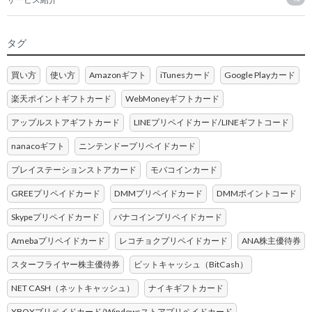
タグ
買い方
使い方
Amazonギフト
iTunesカード
Google Playカード
楽天ポイントギフトカード
WebMoneyギフトカード
アップルストアギフトカード
LINEプリペイドカード/LINEギフトコード
nanacoギフト
ニンテンドープリペイドカード
プレイステーションストアカード
モバコインカード
GREEプリペイドカード
DMMプリペイドカード
DMMポイントコード
Skypeプリペイドカード
バナコインプリペイドカード
Amebaプリペイドカード
レコチョクプリペイドカード
ANA株主優待券
スターフライヤー株主優待券
ビットキャッシュ（BitCash）
NET CASH（ネットキャッシュ）
ナイキギフトカード
XBOXプリペイドカード/Windowsストアプリペイドカード