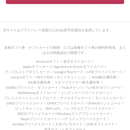
当サイトはプライバシー保護のためSSL暗号化通信を使用しています。
各種ギフト券・ギフトカードの商標・ロゴは各種ギフト券の権利所有者、また
はその関連会社の商標です。
Amazonギフト
楽天ギフトカード
Appleギフトカード/App Store & iTunesギフトカード
アップルストアギフトカード
Google Playカード
LINEプリペイドカード
nanacoギフト
NET CASH（ネットキャッシュ）
ANA株主優待券
JAL株主優待券
スターフライヤー株主優待券
Netflixプリペイド・ギフトカード
Huluチケット
U-NEXTギフトコード
WebMoneyギフトカード
ニンテンドープリペイドカード
プレイステーションストアカード
ナイキギフトカード
モバコインカード
GREEプリペイドカード
DMMプリペイドカード
DMMポイントコード
ビットキャッシュ（BitCash）
レコチョクプリペイドカード
XBOXプリペイドカード/Windowsストアプリペイドカード
Skypeプリペイドカード
バナコインプリペイドカード
Amebaプリペイドカード
JCBプレモカード
LINEギフトコード
楽天ポイントギフトカード