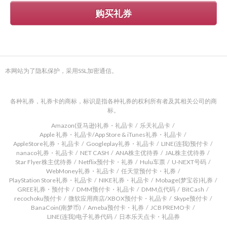
购买礼券
本网站为了隐私保护，采用SSL加密通信。
各种礼券，礼券卡的商标，标识是指各种礼券的权利所有者及其相关公司的商
标。
Amazon(亚马逊)礼券・礼品卡
乐天礼品卡
Apple 礼券・礼品卡/App Store & iTunes礼券・礼品卡
AppleStore礼券・礼品卡
Googleplay礼券・礼品卡
LINE(连我)预付卡
nanaco礼券・礼品卡
NET CASH
ANA株主优待券
JAL株主优待券
Star Flyer株主优待券
Netflix预付卡・礼券
Hulu车票
U-NEXT号码
WebMoney礼券・礼品卡
任天堂预付卡・礼券
PlayStation Store礼券・礼品卡
NIKE礼券・礼品卡
Mobage(梦宝谷)礼券
GREE礼券・预付卡
DMM预付卡・礼品卡
DMM点代码
BitCash
recochoku预付卡
微软应用商店/XBOX预付卡・礼品卡
Skype预付卡
BanaCoin(南梦币)
Ameba预付卡・礼券
JCB PREMO卡
LINE(连我)电子礼券代码
日本乐天点卡・礼品券