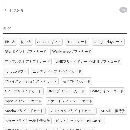
サービス紹介
40
タグ
買い方
使い方
Amazonギフト
iTunesカード
Google Playカード
楽天ポイントギフトカード
WebMoneyギフトカード
アップルストアギフトカード
LINEプリペイドカード/LINEギフトコード
nanacoギフト
ニンテンドープリペイドカード
プレイステーションストアカード
モバコインカード
GREEプリペイドカード
DMMプリペイドカード
DMMポイントコード
Skypeプリペイドカード
バナコインプリペイドカード
Amebaプリペイドカード
レコチョクプリペイドカード
ANA株主優待券
スターフライヤー株主優待券
ビットキャッシュ（BitCash）