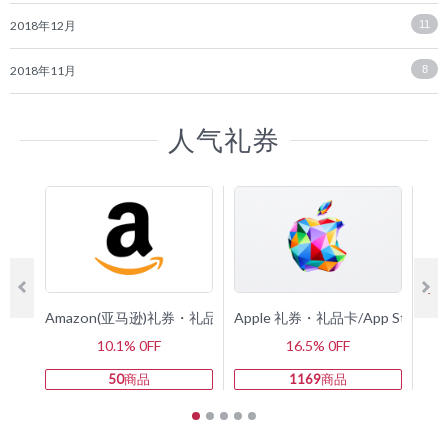
2018年12月
11
2018年11月
8
人气礼券
Amazon(亚马逊)礼券・礼品卡
Apple 礼券・礼品卡/App Store 
G
10.1% 0FF
16.5% 0FF
50
商品
1169
商品