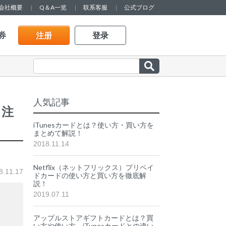
会社概要
Q＆A一览
联系客服
公式ブログ
券
注册
登录
人気記事
ら注
iTunesカードとは？使い方・買い方を
まとめて解説！
2018.11.14
Netflix（ネットフリックス）プリペイ
.11.17
ドカードの使い方と買い方を徹底解
説！
2019.07.11
アップルストアギフトカードとは？買
い方や使い方、iTunesカードとの違い