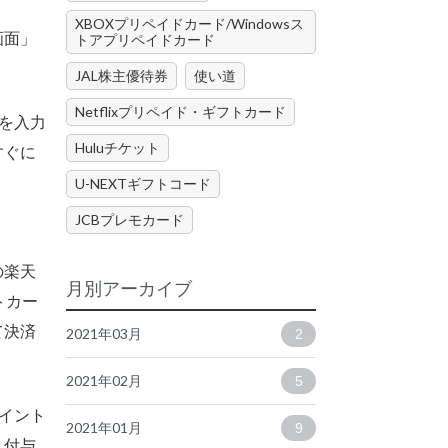
XBOXプリペイドカード/Windowsス
画面」
トアプリペイドカード
JAL株主優待券
使い道
Netflixプリペイド・ギフトカード
号を入力
Huluチケット
すぐに
U-NEXTギフトコード
JCBプレモカード
の楽天
月別アーカイブ
トカー
て決済
2021年03月
2
2021年02月
5
イント
2021年01月
9
ト付与