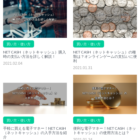
買い方・使い方
買い方・使い方
NET CASH（ネットキャッシュ）購入
NET CASH（ネットキャッシュ）の種
時の支払い方法を詳しく解説！
類は？オンラインゲームの支払いに便
利
2021.02.04
2021.01.31
買い方・使い方
買い方・使い方
手軽に買える電子マネー！NET CASH
便利な電子マネー！NET CASH（ネッ
（ネットキャッシュ）の入手方法を紹
トキャッシュ）の使用方法とは？
介
2021.01.24