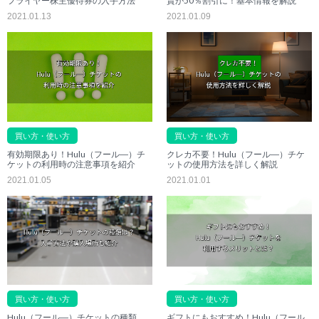
フライヤー株主優待券の入手方法
賃が50％割引に！基本情報を解説
2021.01.13
2021.01.09
買い方・使い方
買い方・使い方
有効期限あり！Hulu（フール―）チ
クレカ不要！Hulu（フール―）チケ
ケットの利用時の注意事項を紹介
ットの使用方法を詳しく解説
2021.01.05
2021.01.01
買い方・使い方
買い方・使い方
Hulu（フール―）チケットの種類
ギフトにもおすすめ！Hulu（フール