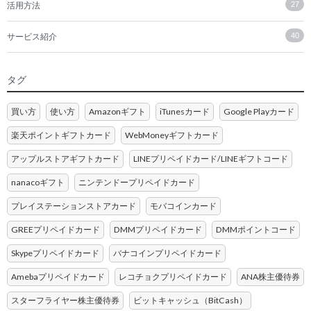
活用方法
27
サービス紹介
40
タグ
買い方
使い方
Amazonギフト
iTunesカード
Google Playカード
楽天ポイントギフトカード
WebMoneyギフトカード
アップルストアギフトカード
LINEプリペイドカード/LINEギフトコード
nanacoギフト
ニンテンドープリペイドカード
プレイステーションストアカード
モバコインカード
GREEプリペイドカード
DMMプリペイドカード
DMMポイントコード
Skypeプリペイドカード
バナコインプリペイドカード
Amebaプリペイドカード
レコチョクプリペイドカード
ANA株主優待券
スターフライヤー株主優待券
ビットキャッシュ（BitCash）