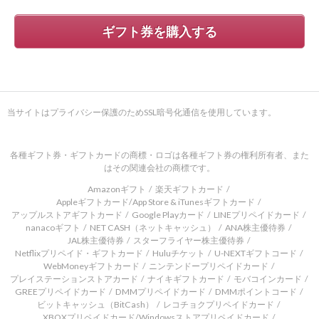
ギフト券を購入する
当サイトはプライバシー保護のためSSL暗号化通信を使用しています。
各種ギフト券・ギフトカードの商標・ロゴは各種ギフト券の権利所有者、また
はその関連会社の商標です。
Amazonギフト
楽天ギフトカード
Appleギフトカード/App Store & iTunesギフトカード
アップルストアギフトカード
Google Playカード
LINEプリペイドカード
nanacoギフト
NET CASH（ネットキャッシュ）
ANA株主優待券
JAL株主優待券
スターフライヤー株主優待券
Netflixプリペイド・ギフトカード
Huluチケット
U-NEXTギフトコード
WebMoneyギフトカード
ニンテンドープリペイドカード
プレイステーションストアカード
ナイキギフトカード
モバコインカード
GREEプリペイドカード
DMMプリペイドカード
DMMポイントコード
ビットキャッシュ（BitCash）
レコチョクプリペイドカード
XBOXプリペイドカード/Windowsストアプリペイドカード