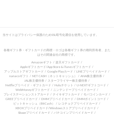
当サイトはプライバシー保護のためSSL暗号化通信を使用しています。
各種ギフト券・ギフトカードの商標・ロゴは各種ギフト券の権利所有者、また
はその関連会社の商標です。
Amazonギフト
楽天ギフトカード
Appleギフトカード/App Store & iTunesギフトカード
アップルストアギフトカード
Google Playカード
LINEプリペイドカード
nanacoギフト
NET CASH（ネットキャッシュ）
ANA株主優待券
JAL株主優待券
スターフライヤー株主優待券
Netflixプリペイド・ギフトカード
Huluチケット
U-NEXTギフトコード
WebMoneyギフトカード
ニンテンドープリペイドカード
プレイステーションストアカード
ナイキギフトカード
モバコインカード
GREEプリペイドカード
DMMプリペイドカード
DMMポイントコード
ビットキャッシュ（BitCash）
レコチョクプリペイドカード
XBOXプリペイドカード/Windowsストアプリペイドカード
Skypeプリペイドカード
バナコインプリペイドカード