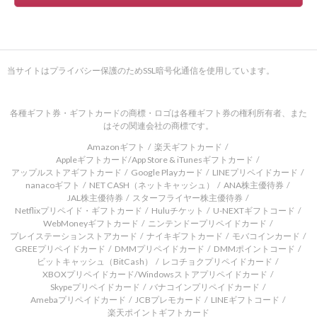
当サイトはプライバシー保護のためSSL暗号化通信を使用しています。
各種ギフト券・ギフトカードの商標・ロゴは各種ギフト券の権利所有者、また
はその関連会社の商標です。
Amazonギフト
楽天ギフトカード
Appleギフトカード/App Store & iTunesギフトカード
アップルストアギフトカード
Google Playカード
LINEプリペイドカード
nanacoギフト
NET CASH（ネットキャッシュ）
ANA株主優待券
JAL株主優待券
スターフライヤー株主優待券
Netflixプリペイド・ギフトカード
Huluチケット
U-NEXTギフトコード
WebMoneyギフトカード
ニンテンドープリペイドカード
プレイステーションストアカード
ナイキギフトカード
モバコインカード
GREEプリペイドカード
DMMプリペイドカード
DMMポイントコード
ビットキャッシュ（BitCash）
レコチョクプリペイドカード
XBOXプリペイドカード/Windowsストアプリペイドカード
Skypeプリペイドカード
バナコインプリペイドカード
Amebaプリペイドカード
JCBプレモカード
LINEギフトコード
楽天ポイントギフトカード