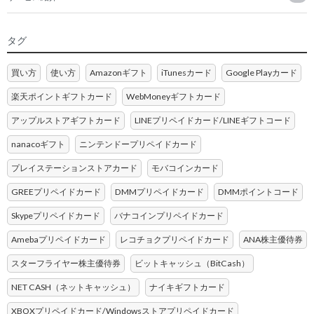
タグ
買い方
使い方
Amazonギフト
iTunesカード
Google Playカード
楽天ポイントギフトカード
WebMoneyギフトカード
アップルストアギフトカード
LINEプリペイドカード/LINEギフトコード
nanacoギフト
ニンテンドープリペイドカード
プレイステーションストアカード
モバコインカード
GREEプリペイドカード
DMMプリペイドカード
DMMポイントコード
Skypeプリペイドカード
バナコインプリペイドカード
Amebaプリペイドカード
レコチョクプリペイドカード
ANA株主優待券
スターフライヤー株主優待券
ビットキャッシュ（BitCash）
NET CASH（ネットキャッシュ）
ナイキギフトカード
XBOXプリペイドカード/Windowsストアプリペイドカード