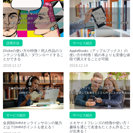
活用方法
サービス紹介
Dlsiteの使い方や特徴！同人作品のコ
AppleBooks（アップルブックス）の
ンテンツを購入・ダウンロードするこ
使い方や特徴！紙の本よりも安価な値
とができる
段で購入することが可能
2019.12.17
2019.12.14
サービス紹介
サービス紹介
会員制DMMオンラインサロンの魅力
エキサイトフレンズの特徴や使い方！
とは？DMMポイントも使える！
趣味を通じて友達をたくさん作ること
が出来る！