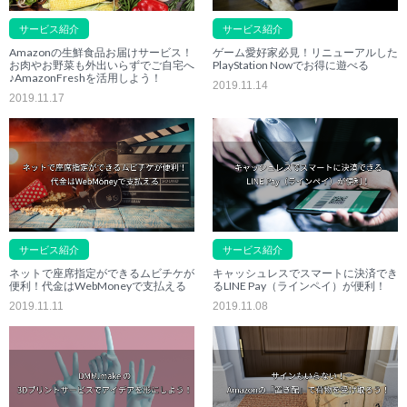
サービス紹介
サービス紹介
Amazonの生鮮食品お届けサービス！
ゲーム愛好家必見！リニューアルした
お肉やお野菜も外出いらずでご自宅へ
PlayStation Nowでお得に遊べる
♪AmazonFreshを活用しよう！
2019.11.14
2019.11.17
サービス紹介
サービス紹介
ネットで座席指定ができるムビチケが
キャッシュレスでスマートに決済でき
便利！代金はWebMoneyで支払える
るLINE Pay（ラインペイ）が便利！
2019.11.11
2019.11.08