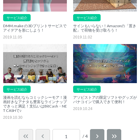
サービス紹介
サービス紹介
DMM.make の3Dプリントサービスで
サインもいらない！Amazonの「置き
アイデアを形にしよう！
配」で荷物を受け取ろう！
2019.11.05
2019.11.02
サービス紹介
サービス紹介
漫画を読むならコミックシーモア！漫
アソビストアの限定ソフトやグッズが
画好きなアナタも豊富なラインナップ
バナコインで購入できて便利！
できっと満足！支払いはBitCash・NE
2019.10.24
T CASHで♪
2019.10.30
/ 4