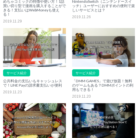
めちゃコミックの特徴や使い方！1話
NintendoSwitch（ニンテンドースイ
買い切り型で漫画を購入することがで
ッチ）ユーザーにおすすめの便利で楽
きる！支払いはWebMoneyも使え
しいサービスとは？
る！
2019.11.26
2019.11.29
サービス紹介
サービス紹介
公共料金の支払いもキャッシュレス
「DMM GAMES」で遊び放題！無料
で！LINE Payの請求書支払いが便利
のゲームもある？DMMポイントの利
用もできる！
2019.11.23
2019.11.20