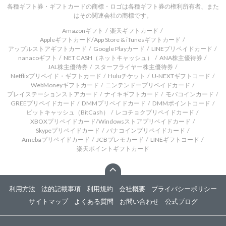
各種ギフト券・ギフトカードの商標・ロゴは各種ギフト券の権利所有者、また
はその関連会社の商標です。
Amazonギフト
楽天ギフトカード
Appleギフトカード/App Store & iTunesギフトカード
アップルストアギフトカード
Google Playカード
LINEプリペイドカード
nanacoギフト
NET CASH（ネットキャッシュ）
ANA株主優待券
JAL株主優待券
スターフライヤー株主優待券
Netflixプリペイド・ギフトカード
Huluチケット
U-NEXTギフトコード
WebMoneyギフトカード
ニンテンドープリペイドカード
プレイステーションストアカード
ナイキギフトカード
モバコインカード
GREEプリペイドカード
DMMプリペイドカード
DMMポイントコード
ビットキャッシュ（BitCash）
レコチョクプリペイドカード
XBOXプリペイドカード/Windowsストアプリペイドカード
Skypeプリペイドカード
バナコインプリペイドカード
Amebaプリペイドカード
JCBプレモカード
LINEギフトコード
楽天ポイントギフトカード
利用方法
法的記載事項
利用規約
会社概要
プライバシーポリシー
サイトマップ
よくある質問
お問い合わせ
公式ブログ