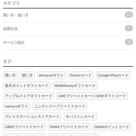
カテゴリ
買い方・使い方
111
活用方法
27
サービス紹介
40
タグ
買い方
使い方
Amazonギフト
iTunesカード
Google Playカード
楽天ポイントギフトカード
WebMoneyギフトカード
アップルストアギフトカード
LINEプリペイドカード/LINEギフトコード
nanacoギフト
ニンテンドープリペイドカード
プレイステーションストアカード
モバコインカード
GREEプリペイドカード
DMMプリペイドカード
DMMポイントコード