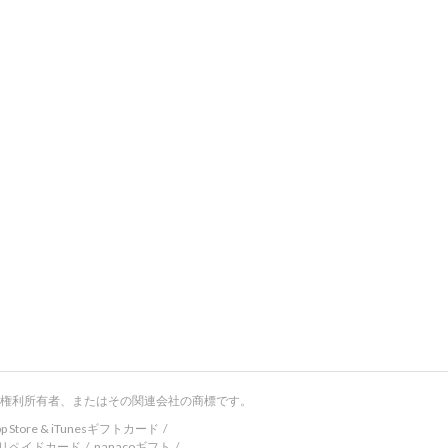
権利所有者、またはその関連会社の商標です。
 Store & iTunesギフトカード
Eプリペイドカード
nanacoギフト