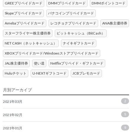
GREEプリペイドカード
DMMプリペイドカード
DMMポイントコード
Skypeプリペイドカード
バナコインプリペイドカード
Amebaプリペイドカード
レコチョクプリペイドカード
ANA株主優待券
スターフライヤー株主優待券
ビットキャッシュ（BitCash）
NET CASH（ネットキャッシュ）
ナイキギフトカード
XBOXプリペイドカード/Windowsストアプリペイドカード
JAL株主優待券
使い道
Netflixプリペイド・ギフトカード
Huluチケット
U-NEXTギフトコード
JCBプレモカード
月別アーカイブ
2021年03月
2
2021年02月
5
2021年01月
9