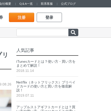
会社概要
Q＆A一览
联系客服
公式ブログ
券
注册
登录
人気記事
プリ
iTunesカードとは？使い方・買い方を
まとめて解説！
2018.11.14
Netflix（ネットフリックス）プリペイ
9.08.26
ドカードの使い方と買い方を徹底解
説！
2019.07.11
アップルストアギフトカードとは？買
い方や使い方、iTunesカードとの違い