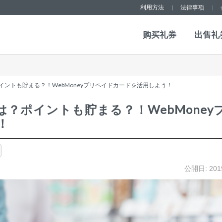
利用方法
法律事项
购买礼券
出售礼
ントも貯まる？！WebMoneyプリペイドカードを活用しよう！
？ポイントも貯まる？！WebMoney
！
公開日:
201