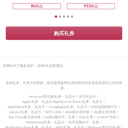
86
商品
953
商品
购买礼券
本网站为了隐私保护，采用SSL加密通信。
各种礼券，礼券卡的商标，标识是指各种礼券的权利所有者及其相关公司的商
标。
Amazon(亚马逊)礼券・礼品卡
乐天礼品卡
Apple 礼券・礼品卡/App Store & iTunes礼券・礼品卡
AppleStore礼券・礼品卡
Googleplay礼券・礼品卡
LINE(连我)预付卡
nanaco礼券・礼品卡
NET CASH
ANA株主优待券
JAL株主优待券
Star Flyer株主优待券
Netflix预付卡・礼券
Hulu车票
U-NEXT号码
WebMoney礼券・礼品卡
任天堂预付卡・礼券
PlayStation Store礼券・礼品卡
NIKE礼券・礼品卡
Mobage(梦宝谷)礼券