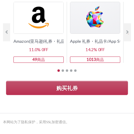
Amazon(亚马逊)礼券・礼品卡
Apple 礼券・礼品卡/App Store 
G
11.0% 0FF
14.2% 0FF
49
商品
1013
商品
购买礼券
本网站为了隐私保护，采用SSL加密通信。