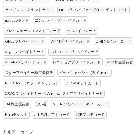
アップルストアギフトカード
LINEプリペイドカード/LINEギフトコード
nanacoギフト
ニンテンドープリペイドカード
プレイステーションストアカード
モバコインカード
GREEプリペイドカード
DMMプリペイドカード
DMMポイントコード
Skypeプリペイドカード
バナコインプリペイドカード
Amebaプリペイドカード
レコチョクプリペイドカード
ANA株主優待券
スターフライヤー株主優待券
ビットキャッシュ（BitCash）
NET CASH（ネットキャッシュ）
ナイキギフトカード
XBOXプリペイドカード/Windowsストアプリペイドカード
JAL株主優待券
使い道
Netflixプリペイド・ギフトカード
Huluチケット
U-NEXTギフトコード
JCBプレモカード
月別アーカイブ