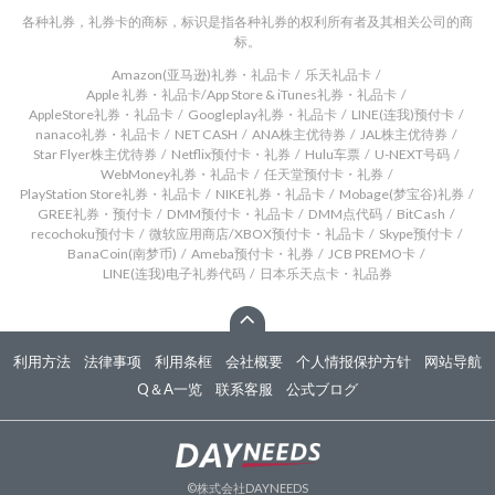
各种礼券，礼券卡的商标，标识是指各种礼券的权利所有者及其相关公司的商
标。
Amazon(亚马逊)礼券・礼品卡
乐天礼品卡
Apple 礼券・礼品卡/App Store & iTunes礼券・礼品卡
AppleStore礼券・礼品卡
Googleplay礼券・礼品卡
LINE(连我)预付卡
nanaco礼券・礼品卡
NET CASH
ANA株主优待券
JAL株主优待券
Star Flyer株主优待券
Netflix预付卡・礼券
Hulu车票
U-NEXT号码
WebMoney礼券・礼品卡
任天堂预付卡・礼券
PlayStation Store礼券・礼品卡
NIKE礼券・礼品卡
Mobage(梦宝谷)礼券
GREE礼券・预付卡
DMM预付卡・礼品卡
DMM点代码
BitCash
recochoku预付卡
微软应用商店/XBOX预付卡・礼品卡
Skype预付卡
BanaCoin(南梦币)
Ameba预付卡・礼券
JCB PREMO卡
LINE(连我)电子礼券代码
日本乐天点卡・礼品券
利用方法
法律事项
利用条框
会社概要
个人情报保护方针
网站导航
Q＆A一览
联系客服
公式ブログ
©株式会社DAYNEEDS