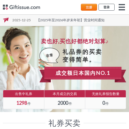
银行（余额反映的入金）】
注册
登录
2026-07-25
【住信SBIネット銀行：臨時メンテナンスと銀行名変更に
ついて】
2025-12-25
【2025年至2026年岁末年初】营业时间通知
2025-09-19
(2025.10.10ː楽天/復旧しました)※紧急※【禁止使用乐天
银行（余额反映的入金）】
卖也好,买也好都绝对划算♪
2026-07-25
【住信SBIネット銀行：臨時メンテナンスと銀行名変更に
ついて】
礼品券的买卖
非常
变得简单。
成交额日本国内NO.1
出售中礼券
本月成立的交易
无效礼券报告数量
1298
2000
0
件
件
件
礼券买卖