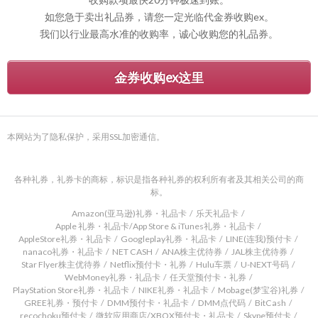
如您急于卖出礼品券，请您一定光临代金券收购ex。
我们以行业最高水准的收购率，诚心收购您的礼品券。
金券收购ex这里
本网站为了隐私保护，采用SSL加密通信。
各种礼券，礼券卡的商标，标识是指各种礼券的权利所有者及其相关公司的商
标。
Amazon(亚马逊)礼券・礼品卡
乐天礼品卡
Apple 礼券・礼品卡/App Store & iTunes礼券・礼品卡
AppleStore礼券・礼品卡
Googleplay礼券・礼品卡
LINE(连我)预付卡
nanaco礼券・礼品卡
NET CASH
ANA株主优待券
JAL株主优待券
Star Flyer株主优待券
Netflix预付卡・礼券
Hulu车票
U-NEXT号码
WebMoney礼券・礼品卡
任天堂预付卡・礼券
PlayStation Store礼券・礼品卡
NIKE礼券・礼品卡
Mobage(梦宝谷)礼券
GREE礼券・预付卡
DMM预付卡・礼品卡
DMM点代码
BitCash
recochoku预付卡
微软应用商店/XBOX预付卡・礼品卡
Skype预付卡